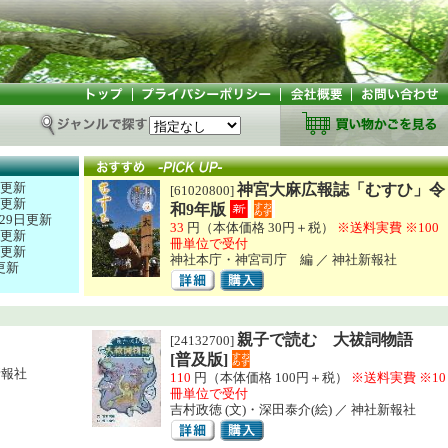
日更新
神宮大麻広報誌「むすひ」令
[61020800]
日更新
和9年版
29日更新
33
円（本体価格 30円＋税）
※送料実費
※100
日更新
冊単位で受付
日更新
神社本庁・神宮司庁 編 ／ 神社新報社
更新
親子で読む 大祓詞物語
[24132700]
[普及版]
新報社
110
円（本体価格 100円＋税）
※送料実費
※10
冊単位で受付
吉村政徳 (文)・深田泰介(絵) ／ 神社新報社