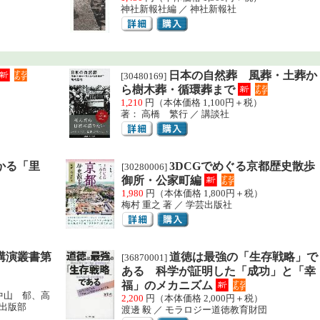
神社新報社編 ／ 神社新報社
日本の自然葬 風葬・土葬か
[30480169]
ら樹木葬・循環葬まで
1,210
円（本体価格 1,100円＋税）
著： 高橋 繁行 ／ 講談社
かる「里
3DCGでめぐる京都歴史散歩
[30280006]
御所・公家町編
1,980
円（本体価格 1,800円＋税）
梅村 重之 著 ／ 学芸出版社
講演叢書第
道徳は最強の「生存戦略」で
[36870001]
ある 科学が証明した「成功」と「幸
福」のメカニズム
中山 郁、高
2,200
円（本体価格 2,000円＋税）
出版部
渡邊 毅 ／ モラロジー道徳教育財団