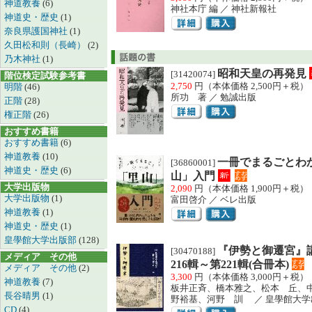
神道教養
(6)
神社本庁 編 ／ 神社新報社
神道史・歴史
(1)
奈良県護国神社
(1)
久田松和則（長崎）
(2)
乃木神社
(1)
昭和天皇の再発見
[31420074]
階位検定試験参考書
2,750
円（本体価格 2,500円＋税）
明階
(46)
所功 著 ／ 勉誠出版
正階
(28)
権正階
(26)
おすすめ書籍
おすすめ書籍
(6)
神道教養
(10)
一冊でまるごとわ
[36860001]
神道史・歴史
(6)
山」入門
大学出版物
2,090
円（本体価格 1,900円＋税）
大学出版物
(1)
富田啓介 ／ ベレ出版
神道教養
(1)
神道史・歴史
(1)
皇學館大学出版部
(128)
『伊勢と御遷宮』
[30470188]
メディア その他
216輯～第221輯(合冊本)
メディア その他
(2)
3,300
円（本体価格 3,000円＋税）
神道教養
(7)
板井正斉、橋本雅之、松本 丘、
長谷晴男
(1)
野裕基、河野 訓 ／ 皇學館大学
CD
(4)