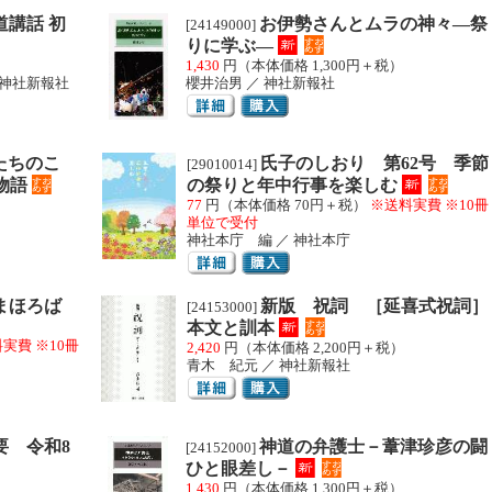
講話 初
お伊勢さんとムラの神々―祭
[24149000]
りに学ぶ―
1,430
円（本体価格 1,300円＋税）
 神社新報社
櫻井治男 ／ 神社新報社
たちのこ
氏子のしおり 第62号 季節
[29010014]
物語
の祭りと年中行事を楽しむ
77
円（本体価格 70円＋税）
※送料実費
※10冊
単位で受付
神社本庁 編 ／ 神社本庁
まほろば
新版 祝詞 ［延喜式祝詞］
[24153000]
本文と訓本
料実費
※10冊
2,420
円（本体価格 2,200円＋税）
青木 紀元 ／ 神社新報社
要 令和8
神道の弁護士－葦津珍彦の闘
[24152000]
ひと眼差し－
1,430
円（本体価格 1,300円＋税）