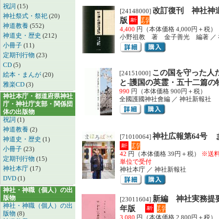
祝詞
(15)
改訂復刊 神社神道
[24148000]
神社祭式・祭祀
(20)
版
神道教養
(552)
4,400
円（本体価格 4,000円＋税）
神道史・歴史
(212)
小野祖教 著 金子善光 編著 ／
小冊子
(11)
定期刊行物
(23)
CD
(5)
この国を守った人
[24151000]
絵本・まんが
(20)
と‐護国の英霊・五十二篇の
雅楽CD
(3)
990
円（本体価格 900円＋税）
神社本庁・都道府県神社
全國護國神社會編 ／ 神社新報社
庁・神社庁支部・関係団
体の出版物
祝詞
(1)
神道教養
(2)
神社広報第64号 
[71010064]
神道史・歴史
(1)
小冊子
(23)
42
円（本体価格 39円＋税）
※送
定期刊行物
(15)
単位で受付
神社本庁
(17)
神社本庁 ／ 神社新報社
DVD
(1)
神社・神職（個人）の出
版物
新編 神社実務提
[23011604]
神社・神職（個人）の出
年版
版物
(8)
3,080
円（本体価格 2,800円＋税）