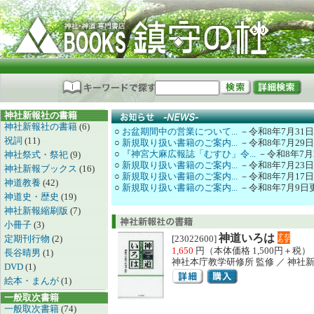
神社新報社の書籍
神社新報社の書籍
(6)
○
お盆期間中の営業について...
－令和8年7月31
祝詞
(11)
○
新規取り扱い書籍のご案内...
－令和8年7月29
○
『神宮大麻広報誌「むすひ」令...
－令和8年7月
神社祭式・祭祀
(9)
○
新規取り扱い書籍のご案内...
－令和8年7月23
神社新報ブックス
(16)
○
新規取り扱い書籍のご案内...
－令和8年7月17
神道教養
(42)
○
新規取り扱い書籍のご案内...
－令和8年7月9日
神道史・歴史
(19)
神社新報縮刷版
(7)
小冊子
(3)
神道いろは
定期刊行物
(2)
[23022600]
1,650
円（本体価格 1,500円＋税）
長谷晴男
(1)
神社本庁教学研修所 監修 ／ 神社
DVD
(1)
絵本・まんが
(1)
一般取次書籍
一般取次書籍
(74)