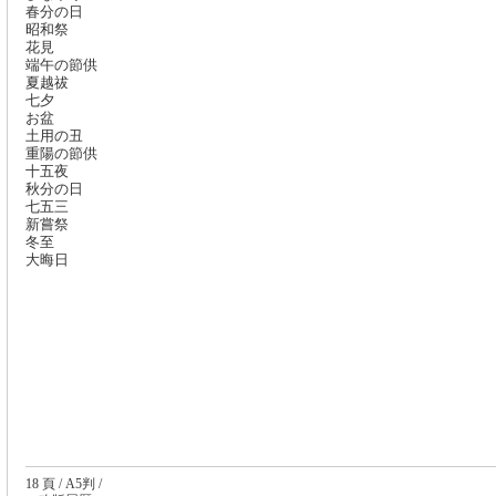
春分の日
昭和祭
花見
端午の節供
夏越祓
七夕
お盆
土用の丑
重陽の節供
十五夜
秋分の日
七五三
新嘗祭
冬至
大晦日
18 頁 / A5判 /