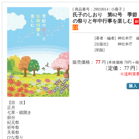
[ 商品番号：29010014 / 小冊子 ]
氏子のしおり 第62号 季節
の祭りと年中行事を楽しむ
[著者・編者]
神社本庁 
[出版社]
神社本庁
[初版]
77
販売価格：
円
(本体価格 70円＋税
〔定価： 77 円
※送料実
【目 次】
正月
七草・鏡開き
節分
紀元祭
祈年祭
天長祭
ひな祭り