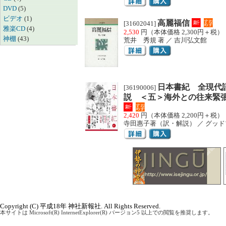
DVD
(5)
ビデオ
(1)
高麗福信
[31602041]
雅楽CD
(4)
2,530
円（本体価格 2,300円＋税）
神棚
(43)
荒井 秀規 著 ／ 吉川弘文館
日本書紀 全現代
[36190006]
説 ＜五＞海外との往来緊
2,420
円（本体価格 2,200円＋税）
寺田惠子著（訳・解説） ／ グッ
Copyright (C) 平成18年 神社新報社. All Rights Reserved.
本サイトは Microsoft(R) InternetExplorer(R) バージョン5 以上での閲覧を推奨します。