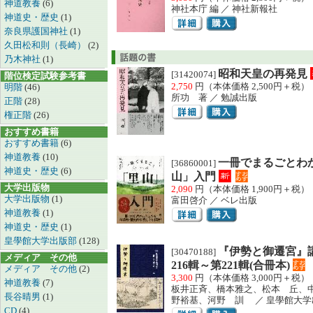
神道教養
(6)
神社本庁 編 ／ 神社新報社
神道史・歴史
(1)
奈良県護国神社
(1)
久田松和則（長崎）
(2)
乃木神社
(1)
昭和天皇の再発見
[31420074]
階位検定試験参考書
2,750
円（本体価格 2,500円＋税）
明階
(46)
所功 著 ／ 勉誠出版
正階
(28)
権正階
(26)
おすすめ書籍
おすすめ書籍
(6)
神道教養
(10)
一冊でまるごとわ
[36860001]
神道史・歴史
(6)
山」入門
大学出版物
2,090
円（本体価格 1,900円＋税）
大学出版物
(1)
富田啓介 ／ ベレ出版
神道教養
(1)
神道史・歴史
(1)
皇學館大学出版部
(128)
『伊勢と御遷宮』
[30470188]
メディア その他
216輯～第221輯(合冊本)
メディア その他
(2)
3,300
円（本体価格 3,000円＋税）
神道教養
(7)
板井正斉、橋本雅之、松本 丘、
長谷晴男
(1)
野裕基、河野 訓 ／ 皇學館大学
CD
(4)