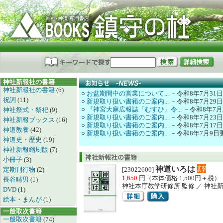
神社新報社の書籍
神社新報社の書籍
(6)
○
お盆期間中の営業について...
－令和8年7月31
祝詞
(11)
○
新規取り扱い書籍のご案内...
－令和8年7月29
○
『神宮大麻広報誌「むすひ」令...
－令和8年7月
神社祭式・祭祀
(9)
○
新規取り扱い書籍のご案内...
－令和8年7月23
神社新報ブックス
(16)
○
新規取り扱い書籍のご案内...
－令和8年7月17
神道教養
(42)
○
新規取り扱い書籍のご案内...
－令和8年7月9日
神道史・歴史
(19)
神社新報縮刷版
(7)
小冊子
(3)
神道いろは
定期刊行物
(2)
[23022600]
1,650
円（本体価格 1,500円＋税）
長谷晴男
(1)
神社本庁教学研修所 監修 ／ 神社
DVD
(1)
絵本・まんが
(1)
一般取次書籍
一般取次書籍
(74)