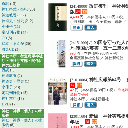
祝詞
(15)
改訂復刊 神社神道
[24148000]
神社祭式・祭祀
(20)
版
神道教養
(552)
4,400
円（本体価格 4,000円＋税）
神道史・歴史
(212)
小野祖教 著 金子善光 編著 ／
小冊子
(11)
定期刊行物
(23)
CD
(5)
この国を守った人
[24151000]
絵本・まんが
(20)
と‐護国の英霊・五十二篇の
雅楽CD
(3)
990
円（本体価格 900円＋税）
神社本庁・都道府県神社
全國護國神社會編 ／ 神社新報社
庁・神社庁支部・関係団
体の出版物
祝詞
(1)
神道教養
(2)
神社広報第64号 
[71010064]
神道史・歴史
(1)
小冊子
(23)
42
円（本体価格 39円＋税）
※送
定期刊行物
(15)
単位で受付
神社本庁
(17)
神社本庁 ／ 神社新報社
DVD
(1)
神社・神職（個人）の出
版物
新編 神社実務提
[23011604]
神社・神職（個人）の出
年版
版物
(8)
3,080
円（本体価格 2,800円＋税）