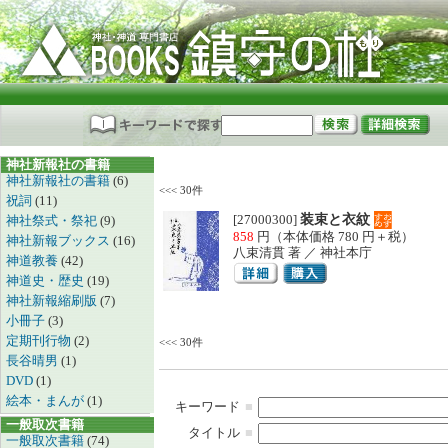
神社新報社の書籍
神社新報社の書籍
(6)
<<< 30件
祝詞
(11)
[27000300]
装束と衣紋
神社祭式・祭祀
(9)
858
円（本体価格 780 円＋税）
神社新報ブックス
(16)
八束清貫 著 ／ 神社本庁
神道教養
(42)
神道史・歴史
(19)
神社新報縮刷版
(7)
小冊子
(3)
定期刊行物
(2)
<<< 30件
長谷晴男
(1)
DVD
(1)
絵本・まんが
(1)
キーワード
■
一般取次書籍
タイトル
■
一般取次書籍
(74)