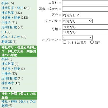
出版社
■
祝詞
(15)
神社祭式・祭祀
(20)
著者・編者名
■
神道教養
(552)
区分
■
神道史・歴史
(212)
ジャンル
■
小冊子
(11)
定期刊行物
(23)
分類
■
CD
(5)
絵本・まんが
(20)
オプション
■
雅楽CD
(3)
おすすめ書籍
新刊
神社本庁・都道府県神社
庁・神社庁支部・関係団
体の出版物
祝詞
(1)
神道教養
(2)
神道史・歴史
(1)
小冊子
(23)
定期刊行物
(15)
神社本庁
(17)
DVD
(1)
神社・神職（個人）の出
版物
神社・神職（個人）の出
版物
(8)