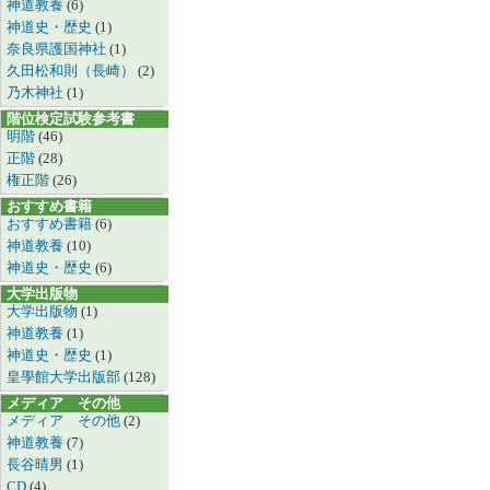
神道教養
(6)
神道史・歴史
(1)
奈良県護国神社
(1)
久田松和則（長崎）
(2)
乃木神社
(1)
階位検定試験参考書
明階
(46)
正階
(28)
権正階
(26)
おすすめ書籍
おすすめ書籍
(6)
神道教養
(10)
神道史・歴史
(6)
大学出版物
大学出版物
(1)
神道教養
(1)
神道史・歴史
(1)
皇學館大学出版部
(128)
メディア その他
メディア その他
(2)
神道教養
(7)
長谷晴男
(1)
CD
(4)