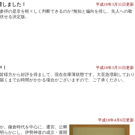
荷しました！
平成18年3月31日更
参拝の是非を軽々しく判断できるのか?無知と偏向を排し、先人への敬
伏せる決定版。
中！
平成18年3月31日更
皆様方から好評を得まして、現在在庫薄状態です。大至急増刷しており
届くまでお時間がかかる場合がございますので、ご了承ください。
平成18年4月6日更
か。鎌倉時代を中心に、遷宮、公卿
明らかにし、伊勢神道の成立・展開