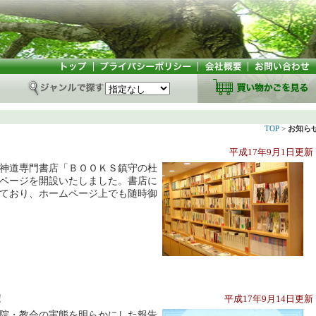
TOP
>
お知ら
平成17年9月1日更
・神道専門書店「ＢＯＯＫＳ鎮守の杜
ページを開設いたしました。書店に
しており、ホームページ上でも随時御
！
平成17年9月14日更
院・教会の実態を明らかにした報告