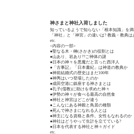
神さまと神社入荷しました
知っているようで知らない「根本知識」を満
「神社」と「神宮」の違いは? 教義・教典は
etc.
<内容の一部>
●聖なる木・榊(さかき)の役割とは
●山あり、岩あり??ご神体の謎
●日本の神々を悪魔だと言った西洋人
●「古事記」「日本書紀」は神道の教典か
●神前結婚式の歴史はまだ100年
●神輿はいつ登場したのか
●成田空港に鎮座する神さまとは
●孔子(儒教)に助けを求めた神々
●伊勢の神々が食べる最高の自然食
●神社と神宮はどこが違う
●こんなにある神殿と鳥居の種類
●死んで神さまになれる人とは
●神主になる資格と条件。女性もなれるのか
●神社はどうやって生計を立てている?
●日本を代表する神社と神々ガイド
etc.