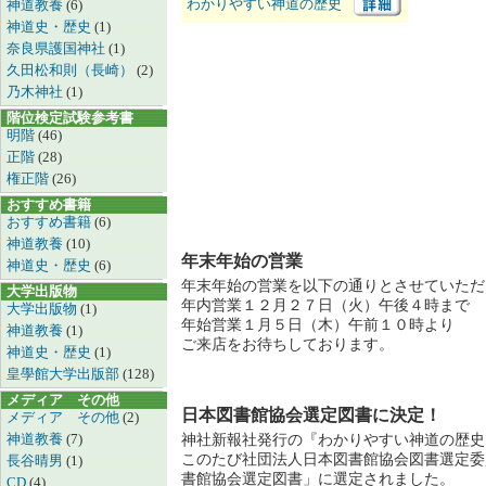
わかりやすい神道の歴史
神道教養
(6)
神道史・歴史
(1)
奈良県護国神社
(1)
久田松和則（長崎）
(2)
乃木神社
(1)
階位検定試験参考書
明階
(46)
正階
(28)
権正階
(26)
おすすめ書籍
おすすめ書籍
(6)
神道教養
(10)
年末年始の営業
神道史・歴史
(6)
年末年始の営業を以下の通りとさせていただ
大学出版物
年内営業１２月２７日（火）午後４時まで
大学出版物
(1)
年始営業１月５日（木）午前１０時より
神道教養
(1)
ご来店をお待ちしております。
神道史・歴史
(1)
皇學館大学出版部
(128)
メディア その他
日本図書館協会選定図書に決定！
メディア その他
(2)
神道教養
(7)
神社新報社発行の『わかりやすい神道の歴史
このたび社団法人日本図書館協会図書選定委
長谷晴男
(1)
書館協会選定図書」に選定されました。
CD
(4)