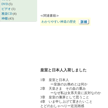
DVD
(5)
ビデオ
(1)
雅楽CD
(4)
≪関連書籍≫
神棚
(43)
わかりやすい神道の歴史
皇室と日本人入荷しました
1章 皇室と日本人
ー皇族のお務めとは何か
2章 天皇さま その血の重み
ーなぜ私は女系天皇に反対なのか
3章 皇室の藩屏として思うこと
4章 いま申し上げて置きたいこと
とどのおしゃべりー近況雑感