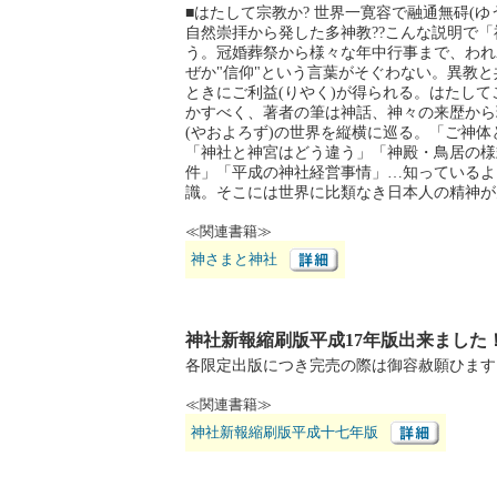
■はたして宗教か? 世界一寛容で融通無碍(ゆ
自然崇拝から発した多神教??こんな説明で
う。冠婚葬祭から様々な年中行事まで、われ
ぜか"信仰"という言葉がそぐわない。異教
ときにご利益(りやく)が得られる。はたして
かすべく、著者の筆は神話、神々の来歴から
(やおよろず)の世界を縦横に巡る。「ご神体
「神社と神宮はどう違う」「神殿・鳥居の様
件」「平成の神社経営事情」…知っているよ
識。そこには世界に比類なき日本人の精神が
≪関連書籍≫
神さまと神社
神社新報縮刷版平成17年版出来ました
各限定出版につき完売の際は御容赦願ひます
≪関連書籍≫
神社新報縮刷版平成十七年版