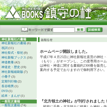
神社新報社の書籍
神社新報社の書籍
(6)
祝詞
(11)
ホームページ開設しました。
神社祭式・祭祀
(9)
平成17年４月25日に神社新報社直営の神社
神社新報ブックス
(16)
（もり）」がオープンし、この度専用ホーム
神道教養
(42)
は神社・神道に関する書籍約2300冊を販売
神道史・歴史
(19)
案内する予定でおりますので御利用下さい。
神社新報縮刷版
(7)
小冊子
(3)
定期刊行物
(2)
長谷晴男
(1)
DVD
(1)
絵本・まんが
(1)
『北方領土の神社』が刊行されました
一般取次書籍
一般取次書籍
(74)
戦前に千島・北方領土に鎮座した神社・寺