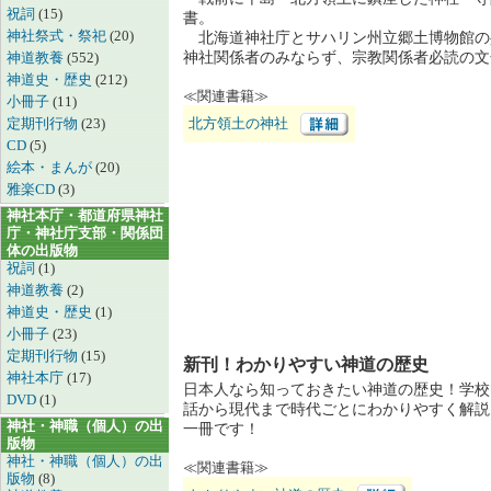
祝詞
(15)
書。
神社祭式・祭祀
(20)
北海道神社庁とサハリン州立郷土博物館の
神道教養
(552)
神社関係者のみならず、宗教関係者必読の文
神道史・歴史
(212)
≪関連書籍≫
小冊子
(11)
定期刊行物
(23)
北方領土の神社
CD
(5)
絵本・まんが
(20)
雅楽CD
(3)
神社本庁・都道府県神社
庁・神社庁支部・関係団
体の出版物
祝詞
(1)
神道教養
(2)
神道史・歴史
(1)
小冊子
(23)
定期刊行物
(15)
新刊！わかりやすい神道の歴史
神社本庁
(17)
日本人なら知っておきたい神道の歴史！学校
DVD
(1)
話から現代まで時代ごとにわかりやすく解説
神社・神職（個人）の出
一冊です！
版物
神社・神職（個人）の出
≪関連書籍≫
版物
(8)