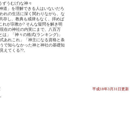
うずうむげ)な神々
「神道」を理解できる人はいないだろ
われの生活に深く関わりながら、な
と共存し、教典も戒律もなく、拝めば
これが宗教か? そんな疑問を解き明
現在の神社の内実にまで、八百万
とは」「神々の格式(ランキング)」
式あれこれ」「神主になる資格と条
うで知らなかった神と神社の基礎知
見えてくる??。
！
平成18年3月31日更
。