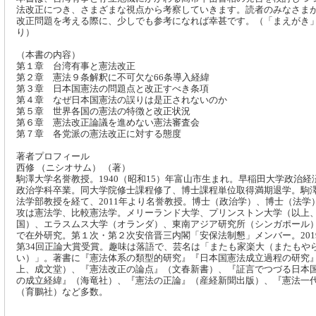
法改正につき、さまざまな視点から考察していきます。読者のみなさま
改正問題を考える際に、少しでも参考になれば幸甚です。（「まえがき
り）
（本書の内容）
第１章 台湾有事と憲法改正
第２章 憲法９条解釈に不可欠な66条導入経緯
第３章 日本国憲法の問題点と改正すべき条項
第４章 なぜ日本国憲法の誤りは是正されないのか
第５章 世界各国の憲法の特徴と改正状況
第６章 憲法改正論議を進めない憲法審査会
第７章 各党派の憲法改正に対する態度
著者プロフィール
西修 （ニシオサム） （著）
駒澤大学名誉教授。1940（昭和15）年富山市生まれ。早稲田大学政治経
政治学科卒業。同大学院修士課程修了、博士課程単位取得満期退学。駒
法学部教授を経て、2011年より名誉教授。博士（政治学）、博士（法学
攻は憲法学、比較憲法学。メリーランド大学、プリンストン大学（以上
国）、エラスムス大学（オランダ）、東南アジア研究所（シンガポール
で在外研究。第１次・第２次安倍晋三内閣「安保法制懇」メンバー。201
第34回正論大賞受賞。趣味は落語で、芸名は「またも家楽大（またもや
い）」。著書に『憲法体系の類型的研究』『日本国憲法成立過程の研究
上、成文堂）、『憲法改正の論点』（文春新書）、『証言でつづる日本
の成立経緯』（海竜社）、『憲法の正論』（産経新聞出版）、『憲法一
（育鵬社）など多数。