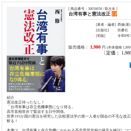
[ 商品番号：30050058 / 取次本 ]
台湾有事と憲法改正
[著者・編者]
西修(著)
[出版社]
扶桑社
[初版]
令和8年
1,980
販売価格：
円
(本体価格 1,80
〔定価： 1,98
紹介
憲法改正待ったなし！
「台湾有事は存立危機事態になり得る」
高市首相答弁で緊迫する日中関係。
世界195か国の憲法を研究した比較憲法学の第一人者が国会の不毛な改
斬る！
本書は、台湾有事と存立危機にかかわる高市早苗首相の発言を検討しつ