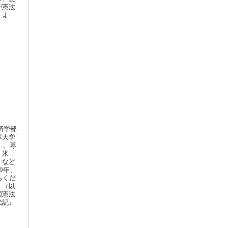
が憲法
」よ
済学部
澤大学
）。専
、米
）など
9年、
らくだ
』（以
国憲法
代記』