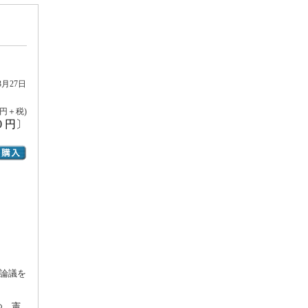
3月27日
0円＋税)
0 円〕
正論議を
つ、憲