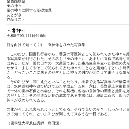
金色姫物語
蚕の神々
蚕の神々に関する基礎知識
あとがき
作品リスト
令和8年05月11日付 6面
目を向けて知ってくれ 蚕神像を収めた写真集
このたび、国書刊行会から、養蚕の守護神として祀られてきた神々を
る写真集が刊行された。その名も『蚕の神々』。あまりに直截で武骨な
はある。だが、近代日本の一大産業であった生糸生産を支へた養蚕の火
かかり、ましてやそこで祀られてゐた神々のことなど露知らずといふ時
ふ、どっこいここに居るのだぞといふ神々の叫びが聞こえて来さうな気
る。
その叫びが、聞こえたといふことだらう。著者である写真家の椎橋幸
は、双体道祖神を追ひ続けてゐた平成五年五月十六日、長野県上伊那郡
で一体の蚕神石像と出会ひ、それを契機に各地の蚕神像の調査と撮影を
のだといふ。その地道な活動の成果である本書には、総計二百六十四も
神々が収められてゐる。
文化が今、忘れ去られようとしてゐる。それで良いのか？ しっかりと
けて知ってくれ、といふ叫びが聞こえて来さうな一冊である。
（國學院大學兼任講師・島田潔）