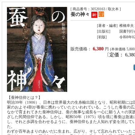
[ 商品番号：30520163 / 取次本 ]
蚕の神々
[著者・編者]
椎橋幸夫
[出版社]
国書刊行
[初版]
令和8年0
6,380
販売価格：
円
(本体価格 5,80
〔定価： 6,38
【蚕神信仰とは？】
明治39年（1906）、日本は世界最大の生糸輸出国となり、昭和初期には
家のおよそ4割が養蚕に携わっていたといわれている。こうした養蚕の広
なかで育まれてきた蚕神信仰は、蚕の無事な成長を一心に願う人々の実
ざした民間信仰である。しかし、昭和50年（1975）頃を境に養蚕は急速
し、それと歩調を合わせるように、蚕神信仰もまた人知れず姿を消して
た。
わずか百年あまりのあいだに生まれ、広がり、そして忘れられていった