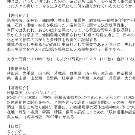
仰とは、いったい何であったのか。蚕とともに生き、心を込めて繭の豊
った人々の祈りは、今を生きる私たちに何を語りかけているのだろうか
【内容紹介】
馬鳴菩薩、金色姫、四郎神、蚕玉様、蚕霊尊、絹笠様──養蚕を守護する
像・石碑・掛軸・御札を収録した、蚕神信仰に関する決定版写真集。
今日では失われ、あるいは非公開となっている貴重な資料を多数収録し
県から大分県まで、全国各地で撮影された213点の写真を通して、日本
化と民間信仰の広がりと多様性を視覚的に記録する。
地域の暮らしを知るための郷土史資料として重要であると同時に、失わ
ある生活文化や人々の記憶を現在に伝える役割を担う一冊である。
カラー写真pp.10-88(90枚) モノクロ写真pp.89-215 (123枚) 合計21
【撮影箇所】
秋田県 岩手県 山形県 茨城県 群馬県 埼玉県 東京都 神奈川県
県 富山県 山梨県 長野県 岐阜県 静岡県 京都府 兵庫県 大
【著者紹介】
椎橋幸夫 （シイハシユキオ）
昭和14年（1939）、神奈川県横浜市鶴見区に生まれる。昭和60年（198
双体道祖神に関心を持ち、全国を巡って調査・撮影を開始。その後、蚕
調査・撮影にも取り組む。著書に、23都道府県の双体道祖神8505体につ
在地・碑型・姿態・碑高・碑幅・像高を詳細にまとめた『双体道祖神調
集大成』（名著出版、2007年）がある。
【目次】
まえがき