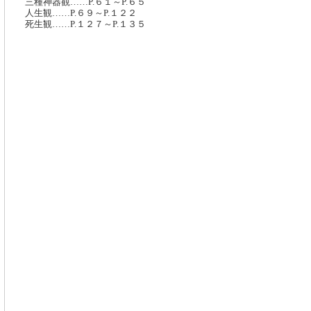
三種神器観……P.６１～P.６５
人生観……P.６９～P.１２２
死生観……P.１２７～P.１３５