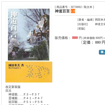
[ 商品番号：30730002 / 取次本 ]
神道百言
[著者・編者]
岡田米
[出版社]
神道文
[初版]
880
販売価格：
円
(本体価格 800円
〔定価： 880 
改定新装版
目次
神道観……P.３～P.３７
霊魂観……P.４１～P.４７
祖宗観……P.５１～P.５６