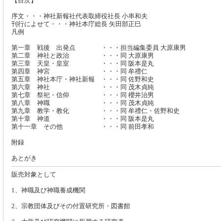
【目次】
序文・・・神社新報社代表取締役社長 小串和夫
刊行によせて・・・神社本庁総長 矢田部正巳
凡例
第一章 戦後 出発点 ・・・担当編集委員 大原康男
第二章 神社と政治 ・・・同 大原康男
第三章 天皇・皇室 ・・・同 阪本是丸
第四章 神宮 ・・・同 牟禮仁
第五章 神社本庁・神社新報 ・・・同 佐野和史
第六章 神社 ・・・同 茂木貞純
第七章 祭祀・信仰 ・・・同 櫻井治男
第八章 神職 ・・・同 茂木貞純
第九章 教学・教化 ・・・同 牟禮仁・佐野和史
第十章 神道 ・・・同 阪本是丸
第十一章 その他 ・・・同 前田孝和
附録
あとがき
販売対象として
1、神職及び神職養成機関
2、宗教団体及びその付置研究所・図書館