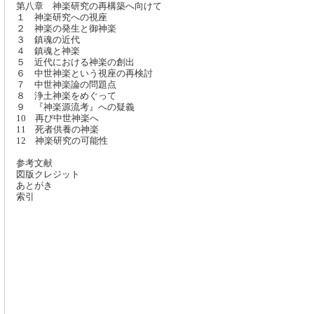
第八章 神楽研究の再構築へ向けて
１ 神楽研究への視座
２ 神楽の発生と御神楽
３ 鎮魂の近代
４ 鎮魂と神楽
５ 近代における神楽の創出
６ 中世神楽という視座の再検討
７ 中世神楽論の問題点
８ 浄土神楽をめぐって
９ 『神楽源流考』への疑義
10 再び中世神楽へ
11 死者供養の神楽
12 神楽研究の可能性
参考文献
図版クレジット
あとがき
索引