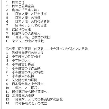
１ 目連とは
２ 目連と盂蘭盆会
３ 備後の「目連ノ能」
４ 「目連ノ能」と浄土神楽
５ 「目連ノ能」の特徴
６ 「目連ノ能」の時代的背景
７ 「語り物」としての目連
８ 盆踊りの目連
９ 目連救母の読み替え
10 「目連ノ能」と祭文の比較
11 東アジアの中の目連戯
第七章「民俗藝術」の発見――小寺融吉の学問とその意義
１ 民俗芸能研究の始まり
２ 小寺融吉の位置付け
３ 小寺家の人々
４ 小寺融吉と舞踊
５ 小寺融吉の著作活動
６ 小寺融吉の研究の特徴
７ 小寺融吉の転機
８ 文化財行政の展開
９ 日本青年館と小寺融吉
10 「郷土」と「民謡」
11 民俗藝術から民俗芸能へ
12 澁澤敬三の貢献
13 「民間学」としての舞踊研究の誕生
14 「民俗藝能の会」の成立