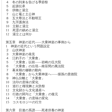
４ 冬の到来を告げる季節祭
５ 起源伝承
６ 供物と湯立
７ 山と竈と土公神
８ 五大尊法と不動明王
９ 九字護身法
10 立願と湯立
11 死霊の鎮めと湯立
12 湯立とは何か
第五章 神楽の近代――大乗神楽の事例から
1 神楽の近代という問題設定
２ 山伏神楽
３ 大乗神楽の発見
４ 江釣子の「大乗會」
５ 「大乗會」以前――岩崎の伍大院
６ 「大乗會」の出現―南笹間の萬法院
７ 幕末期の修験の動向
８ 「大乗會」から大乗神楽へ――煤孫の貴徳院
９ 神仏分離と「大乗會」
10 法印の意味の変化
11 巡行と権現舞と火防祭
12 文化財から文化遺産へ
13 行政の関与と「大乗會」の復元
14 「大乗會」の意味の変化
15 コスモロジーの行方
第六章 目連の系譜――死者供養の神楽