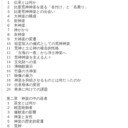
１ 伝承とは何か
２ 比婆荒神神楽を巡る「名付け」と「名乗り」
３ 比婆荒神神楽との出会い
４ 大神楽の構成
５ 前神楽
６ 本神楽
７ 神がかり
８ 灰神楽
９ 大神楽の変遷
10 祖霊加入の儀式としての荒神神楽
11 荒神と土公神の複合的性格
12 「古海の一夜」から浄土神楽へ
13 荒神神楽を支える人々
14 文化財への道
15 博物館展示
16 竹森の大神楽
17 映像の暴力
18 神楽を持続させるものとは何だったのか
19 伝承母体の変容
20 将来に向けての課題
第二章 神楽の中の巫者
１ 巫女とは何か
２ 精霊統御者
３ 修験道の影響
４ 神楽と女性
５ 神楽の歴史的変遷
６ 荒神