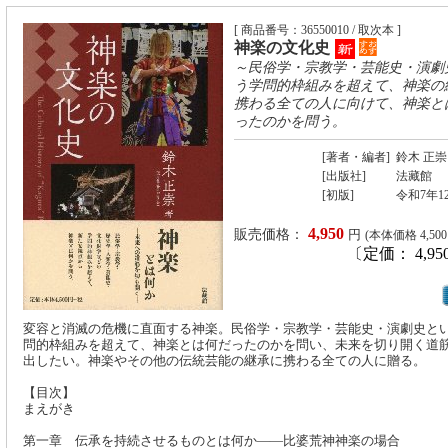
[ 商品番号：36550010 / 取次本 ]
神楽の文化史
～民俗学・宗教学・芸能史・演劇
う学問的枠組みを超えて、神楽の
携わる全ての人に向けて、神楽と
ったのかを問う。
[著者・編者]
鈴木 正崇
[出版社]
法藏館
[初版]
令和7年1
4,950
販売価格：
円
(本体価格 4,50
〔定価： 4,95
変容と消滅の危機に直面する神楽。民俗学・宗教学・芸能史・演劇史と
問的枠組みを超えて、神楽とは何だったのかを問い、未来を切り開く道
出したい。神楽やその他の伝統芸能の継承に携わる全ての人に贈る。
【目次】
まえがき
第一章 伝承を持続させるものとは何か――比婆荒神神楽の場合