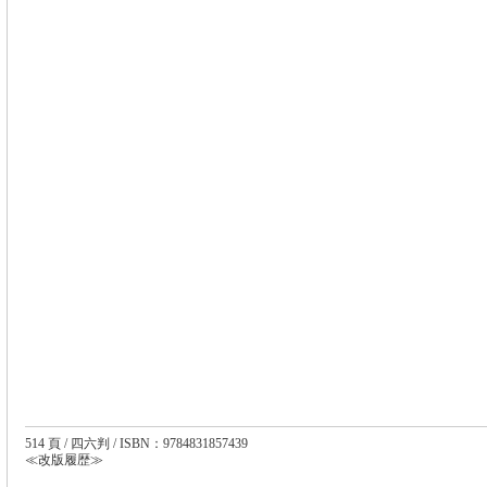
514 頁 / 四六判 / ISBN：9784831857439
≪改版履歴≫