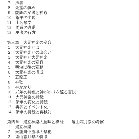
７ 法者
８ 死霊の鎮め
９ 能舞の変遷と神殿
10 荒平の出現
11 土公祭文
12 周縁の衰退
13 巫者の行方
第三章 大元神楽の変容
１ 大元神楽とは
２ 大元神楽との出会い
３ 大元神と大元神楽
４ 大元神楽の変容
５ 明治以後の変動
６ 大元神楽の構成
７ 五龍王
８ 神歌
９ 神がかり
10 式年の特色と神がかりを巡る言説
11 大元神楽の特徴
12 伝承の変化と持続
13 再興とイベント化
14 伝承の持続と再検討
第四章 湯立神楽の意味と機能――遠山霜月祭の考察
１ 湯立神楽
２ 天龍川中流域の祭祀
３ 遠山霜月祭の特徴