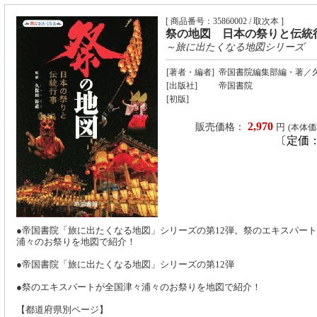
[ 商品番号：35860002 / 取次本 ]
祭の地図 日本の祭りと伝統
～旅に出たくなる地図シリーズ
[著者・編者]
帝国書院編集部編・著／久
[出版社]
帝国書院
[初版]
2,970
販売価格：
円
(本体価格
〔定価： 
●帝国書院「旅に出たくなる地図」シリーズの第12弾。祭のエキスパー
浦々のお祭りを地図で紹介！
●帝国書院「旅に出たくなる地図」シリーズの第12弾
●祭のエキスパートが全国津々浦々のお祭りを地図で紹介！
【都道府県別ページ】