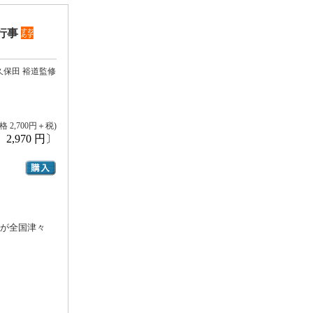
行事
保田 裕道監修
 2,700円＋税)
2,970 円〕
トが全国津々