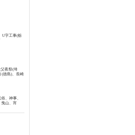
、U字工事(栃
ど
秩父夜祭(埼
り(徳島)、長崎
民俗、神事、
、曳山、宵