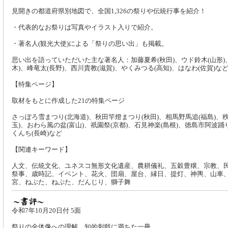
見開きの都道府県別地図で、全国1,326の祭りや伝統行事を紹介！
・代表的なお祭りは写真やイラスト入りで紹介。
・著名人(観光大使)による「祭りの思い出」も掲載。
思い出を語っていただいた主な著名人：加藤夏希(秋田)、ウド鈴木(山形)
木)、峰竜太(長野)、西川貴教(滋賀)、やくみつる(高知)、はなわ(佐賀)な
【特集ページ】
取材をもとに作成した21の特集ページ
さっぽろ雪まつり(北海道)、秋田竿燈まつり(秋田)、相馬野馬追(福島)、
玉)、おわら風の盆(富山)、祇園祭(京都)、石見神楽(島根)、徳島市阿波踊
くんち(長崎)など
【関連キーワード】
人文、伝統文化、ユネスコ無形文化遺産、農耕儀礼、五穀豊穣、宗教、
祭事、歳時記、イベント、花火、団扇、屋台、縁日、提灯、神輿、山車
宮、ねぶた、ねぷた、だんじり、獅子舞
令和7年10月20日付 5面
祭りの全体像への理解 知的刺戟に満ちた一冊