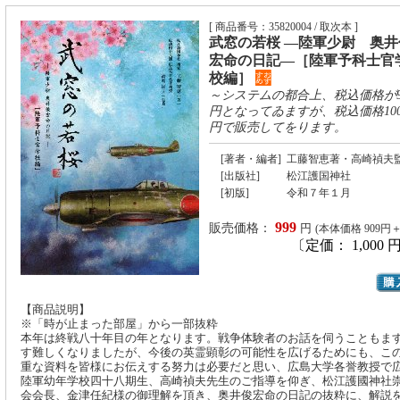
[ 商品番号：35820004 / 取次本 ]
武窓の若桜 ―陸軍少尉 奥井
宏命の日記―［陸軍予科士官
校編］
～システムの都合上、税込価格が9
円となってゐますが、税込価格100
円で販売してをります。
[著者・編者]
工藤智恵著・高崎禎夫
[出版社]
松江護国神社
[初版]
令和７年１月
999
販売価格：
円
(本体価格 909円
〔定価： 1,000 
【商品説明】
※「時が止まった部屋」から一部抜粋
本年は終戦八十年目の年となります。戦争体験者のお話を伺うこともま
す難しくなりましたが、今後の英霊顕彰の可能性を広げるためにも、こ
重な資料を皆様にお伝えする努力は必要だと思い、広島大学各誉教授で
陸軍幼年学校四十八期生、高崎禎夫先生のご指導を仰ぎ、松江護國神社
会会長、金津任紀様の御理解を頂き、奥井俊宏命の日記の抜粋に、解説