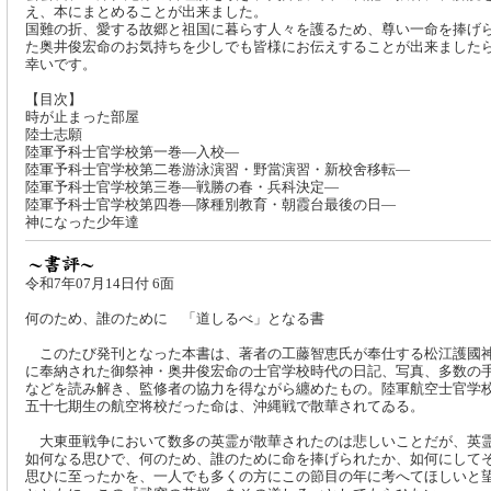
え、本にまとめることが出来ました。
国難の折、愛する故郷と祖国に暮らす人々を護るため、尊い一命を捧げ
た奥井俊宏命のお気持ちを少しでも皆様にお伝えすることが出来ました
幸いです。
【目次】
時が止まった部屋
陸士志願
陸軍予科士官学校第一巻―入校―
陸軍予科士官学校第二卷游泳演習・野當演習・新校舍移転―
陸軍予科士官学校第三巻―戦勝の春・兵科決定―
陸軍予科士官学校第四巻―隊種別教育・朝霞台最後の日―
神になった少年達
令和7年07月14日付 6面
何のため、誰のために 「道しるべ」となる書
このたび発刊となった本書は、著者の工藤智恵氏が奉仕する松江護國
に奉納された御祭神・奥井俊宏命の士官学校時代の日記、写真、多数の
などを読み解き、監修者の協力を得ながら纏めたもの。陸軍航空士官学
五十七期生の航空将校だった命は、沖縄戦で散華されてゐる。
大東亜戦争において数多の英霊が散華されたのは悲しいことだが、英
如何なる思ひで、何のため、誰のために命を捧げられたか、如何にして
思ひに至ったかを、一人でも多くの方にこの節目の年に考へてほしいと