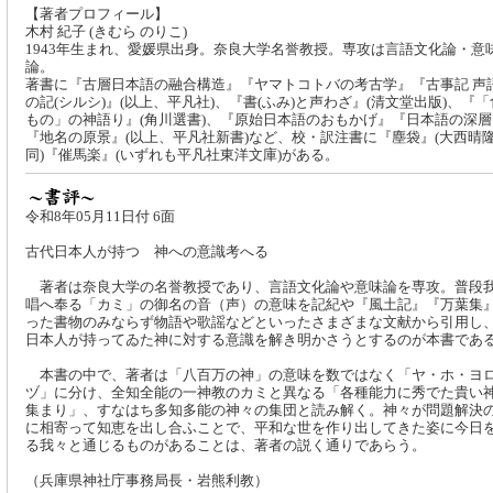
【著者プロフィール】
木村 紀子 (きむら のりこ)
1943年生まれ、愛媛県出身。奈良大学名誉教授。専攻は言語文化論・意
論。
著書に『古層日本語の融合構造』『ヤマトコトバの考古学』『古事記 声
の記(シルシ)』(以上、平凡社)、『書(ふみ)と声わざ』(清文堂出版)、『
もの」の神語り』(角川選書)、『原始日本語のおもかげ』『日本語の深層
『地名の原景』(以上、平凡社新書)など、校・訳注書に『塵袋』(大西晴
同)『催馬楽』(いずれも平凡社東洋文庫)がある。
令和8年05月11日付 6面
古代日本人が持つ 神への意識考へる
著者は奈良大学の名誉教授であり、言語文化論や意味論を専攻。普段
唱へ奉る「カミ」の御名の音（声）の意味を記紀や『風土記』『万葉集
った書物のみならず物語や歌謡などといったさまざまな文献から引用し
日本人が持ってゐた神に対する意識を解き明かさうとするのが本書であ
本書の中で、著者は「八百万の神」の意味を数ではなく「ヤ・ホ・ヨ
ヅ」に分け、全知全能の一神教のカミと異なる「各種能力に秀でた貴い
集まり」、すなはち多知多能の神々の集団と読み解く。神々が問題解決
に相寄って知恵を出し合ふことで、平和な世を作り出してきた姿に今日
る我々と通じるものがあることは、著者の説く通りであらう。
（兵庫県神社庁事務局長・岩熊利教）