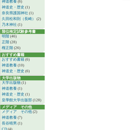
神道教養
(6)
神道史・歴史
(1)
奈良県護国神社
(1)
久田松和則（長崎）
(2)
乃木神社
(1)
階位検定試験参考書
明階
(46)
正階
(28)
権正階
(26)
おすすめ書籍
おすすめ書籍
(6)
神道教養
(10)
神道史・歴史
(6)
大学出版物
大学出版物
(1)
神道教養
(1)
神道史・歴史
(1)
皇學館大学出版部
(128)
メディア その他
メディア その他
(2)
神道教養
(7)
長谷晴男
(1)
CD
(4)