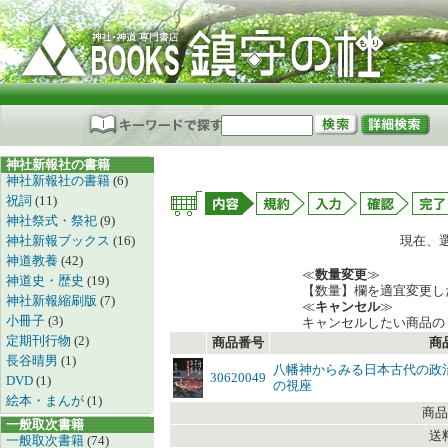
神社新報社の書籍
神社新報社の書籍
(6)
祝詞
(11)
神社祭式・祭祀
(9)
神社新報ブックス
(16)
現在、
神道教養
(42)
≪
数量変更
≫
神道史・歴史
(19)
【数量】欄を適宜変更し
神社新報縮刷版
(7)
≪
キャンセル
≫
小冊子
(3)
キャンセルしたい商品の
定期刊行物
(2)
商品番号
商
長谷晴男
(1)
八幡神からみる日本古代の政
30620049
DVD
(1)
の視座
絵本・まんが
(1)
商品
一般取次書籍
送
一般取次書籍
(74)