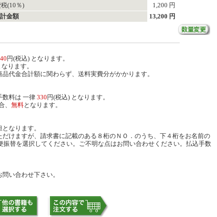
税(10％)
1,200 円
計金額
13,200 円
40
円(税込) となります。
となります。
商品代金合計額に関わらず、送料実費分がかかります。
数料は 一律
330
円(税込) となります。
合、
無料
となります。
担となります。
ただけますが、請求書に記載のある８桁のＮＯ．のうち、下４桁をお名前の
便振替を選択してください。ご不明な点はお問い合わせください。払込手数
お問い合わせ下さい。