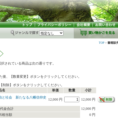
TOP
>
書籍販
選択されている商品は次の通りです。
た後、【数量変更】ボタンをクリックしてください。
【削除】ボタンをクリックしてください。
品名
単価
数量
小計
治と社会 新たなる八幡信仰史
12,000 円
12,000 円
代金合計
12,000 円
料相当額
0 円