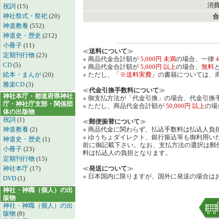
消費
祝詞
(15)
神社祭式・祭祀
(20)
合
神道教養
(552)
神道史・歴史
(212)
小冊子
(11)
≪
送料について
≫
定期刊行物
(23)
●
商品代金合計額が
5,000円 未満
の場合、一律
4
CD
(5)
●
商品代金合計額が
5,000円 以上
の場合、
無料
絵本・まんが
(20)
●
ただし、「
※送料実費
」の書籍については、
雅楽CD
(3)
≪
代金引換手数料について
≫
神社本庁・都道府県神社
●
御支払方法が「代金引換」の場合、代金引換手
庁・神社庁支部・関係団
●
ただし、商品代金合計額が
50,000円 以上
の場
体の出版物
祝詞
(1)
≪
郵便振替について
≫
神道教養
(2)
●
商品代金に関わらず、払込手数料は払込人負
●
ゆうちょダイレクト、銀行振込等も御利用い
神道史・歴史
(1)
前に御記載下さい。なお、支払方法の選択は郵
小冊子
(23)
料は払込人の負担となります。
定期刊行物
(15)
神社本庁
(17)
≪
発送について
≫
●
日本国内に限りますが、国外に発送の場合は
DVD
(1)
神社・神職（個人）の出
版物
神社・神職（個人）の出
版物
(8)