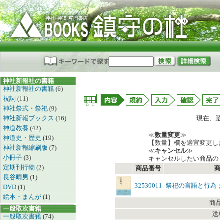
神社新報社の書籍
神社新報社の書籍
(6)
祝詞
(11)
神社祭式・祭祀
(9)
神社新報ブックス
(16)
現在、
神道教養
(42)
≪
数量変更
≫
神道史・歴史
(19)
【数量】欄を適宜変更し
神社新報縮刷版
(7)
≪
キャンセル
≫
小冊子
(3)
キャンセルしたい商品の
定期刊行物
(2)
商品番号
長谷晴男
(1)
32530011
祭祀の言語と行為
DVD
(1)
絵本・まんが
(1)
商
一般取次書籍
送
一般取次書籍
(74)