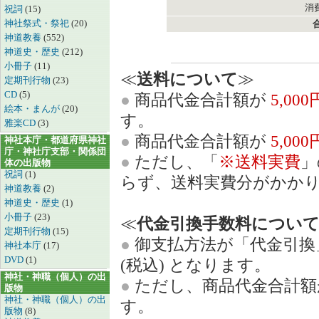
消費
祝詞
(15)
神社祭式・祭祀
(20)
神道教養
(552)
神道史・歴史
(212)
小冊子
(11)
≪
送料について
≫
定期刊行物
(23)
CD
(5)
●
商品代金合計額が
5,00
絵本・まんが
(20)
す。
雅楽CD
(3)
●
商品代金合計額が
5,00
神社本庁・都道府県神社
庁・神社庁支部・関係団
●
ただし、「
※送料実費
」
体の出版物
祝詞
(1)
らず、送料実費分がかか
神道教養
(2)
神道史・歴史
(1)
小冊子
(23)
≪
代金引換手数料につい
定期刊行物
(15)
●
御支払方法が「代金引換
神社本庁
(17)
DVD
(1)
(税込) となります。
神社・神職（個人）の出
●
ただし、商品代金合計
版物
神社・神職（個人）の出
す。
版物
(8)