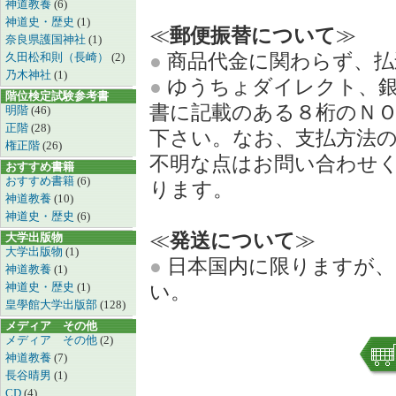
神道教養
(6)
神道史・歴史
(1)
≪
郵便振替について
≫
奈良県護国神社
(1)
●
商品代金に関わらず、払
久田松和則（長崎）
(2)
乃木神社
(1)
●
ゆうちょダイレクト、銀
階位検定試験参考書
書に記載のある８桁のＮ
明階
(46)
正階
(28)
下さい。なお、支払方法
権正階
(26)
不明な点はお問い合わせ
おすすめ書籍
おすすめ書籍
(6)
ります。
神道教養
(10)
神道史・歴史
(6)
≪
発送について
≫
大学出版物
大学出版物
(1)
●
日本国内に限りますが、
神道教養
(1)
神道史・歴史
(1)
い。
皇學館大学出版部
(128)
メディア その他
メディア その他
(2)
神道教養
(7)
長谷晴男
(1)
CD
(4)