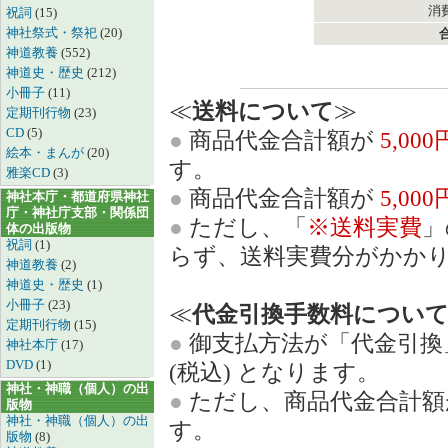
消費
祝詞
(15)
神社祭式・祭祀
(20)
神道教養
(552)
神道史・歴史
(212)
小冊子
(11)
≪
送料について
≫
定期刊行物
(23)
CD
(5)
●
商品代金合計額が
5,00
絵本・まんが
(20)
す。
雅楽CD
(3)
●
商品代金合計額が
5,00
神社本庁・都道府県神社
庁・神社庁支部・関係団
●
ただし、「
※送料実費
」
体の出版物
祝詞
(1)
らず、送料実費分がかか
神道教養
(2)
神道史・歴史
(1)
小冊子
(23)
≪
代金引換手数料につい
定期刊行物
(15)
●
御支払方法が「代金引換
神社本庁
(17)
DVD
(1)
(税込) となります。
神社・神職（個人）の出
●
ただし、商品代金合計
版物
神社・神職（個人）の出
す。
版物
(8)