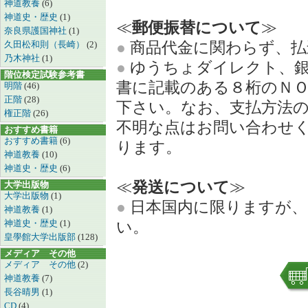
神道教養
(6)
神道史・歴史
(1)
≪
郵便振替について
≫
奈良県護国神社
(1)
●
商品代金に関わらず、払
久田松和則（長崎）
(2)
乃木神社
(1)
●
ゆうちょダイレクト、銀
階位検定試験参考書
書に記載のある８桁のＮ
明階
(46)
正階
(28)
下さい。なお、支払方法
権正階
(26)
不明な点はお問い合わせ
おすすめ書籍
おすすめ書籍
(6)
ります。
神道教養
(10)
神道史・歴史
(6)
≪
発送について
≫
大学出版物
大学出版物
(1)
●
日本国内に限りますが、
神道教養
(1)
神道史・歴史
(1)
い。
皇學館大学出版部
(128)
メディア その他
メディア その他
(2)
神道教養
(7)
長谷晴男
(1)
CD
(4)