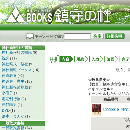
神社新報社の書籍
神社新報社の書籍
(6)
祝詞
(11)
神社祭式・祭祀
(9)
神社新報ブックス
(16)
現在、
神道教養
(42)
≪
数量変更
≫
神道史・歴史
(19)
【数量】欄を適宜変更し
神社新報縮刷版
(7)
≪
キャンセル
≫
小冊子
(3)
キャンセルしたい商品の
定期刊行物
(2)
商品番号
長谷晴男
(1)
36550010
神楽
DVD
(1)
絵本・まんが
(1)
商
一般取次書籍
送
一般取次書籍
(74)