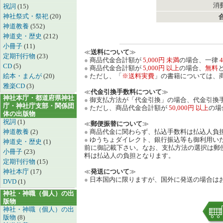
消費
祝詞
(15)
神社祭式・祭祀
(20)
神道教養
(552)
神道史・歴史
(212)
小冊子
(11)
≪
送料について
≫
定期刊行物
(23)
●
商品代金合計額が
5,000円 未満
の場合、一律
4
CD
(5)
●
商品代金合計額が
5,000円 以上
の場合、
無料
絵本・まんが
(20)
●
ただし、「
※送料実費
」の書籍については、
雅楽CD
(3)
≪
代金引換手数料について
≫
神社本庁・都道府県神社
●
御支払方法が「代金引換」の場合、代金引換手
庁・神社庁支部・関係団
●
ただし、商品代金合計額が
50,000円 以上
の場
体の出版物
祝詞
(1)
≪
郵便振替について
≫
神道教養
(2)
●
商品代金に関わらず、払込手数料は払込人負
●
ゆうちょダイレクト、銀行振込等も御利用い
神道史・歴史
(1)
前に御記載下さい。なお、支払方法の選択は郵
小冊子
(23)
料は払込人の負担となります。
定期刊行物
(15)
神社本庁
(17)
≪
発送について
≫
●
日本国内に限りますが、国外に発送の場合は
DVD
(1)
神社・神職（個人）の出
版物
神社・神職（個人）の出
版物
(8)