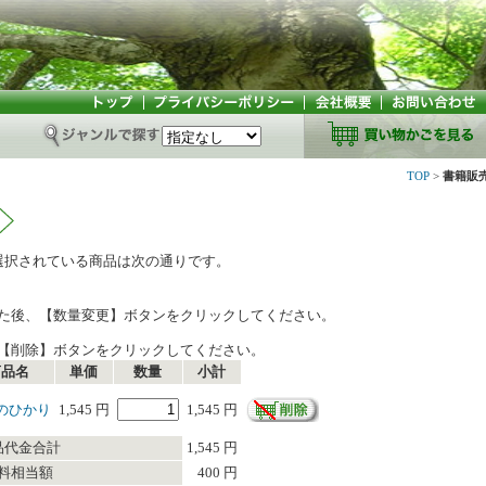
TOP
>
書籍販
選択されている商品は次の通りです。
た後、【数量変更】ボタンをクリックしてください。
【削除】ボタンをクリックしてください。
商品名
単価
数量
小計
のひかり
1,545 円
1,545 円
品代金合計
1,545 円
料相当額
400 円