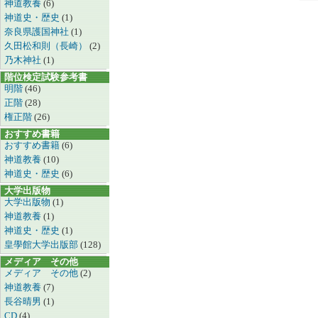
神道教養
(6)
神道史・歴史
(1)
奈良県護国神社
(1)
久田松和則（長崎）
(2)
乃木神社
(1)
階位検定試験参考書
明階
(46)
正階
(28)
権正階
(26)
おすすめ書籍
おすすめ書籍
(6)
神道教養
(10)
神道史・歴史
(6)
大学出版物
大学出版物
(1)
神道教養
(1)
神道史・歴史
(1)
皇學館大学出版部
(128)
メディア その他
メディア その他
(2)
神道教養
(7)
長谷晴男
(1)
CD
(4)