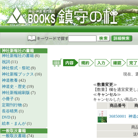
神社新報社の書籍
神社新報社の書籍
(6)
祝詞
(11)
神社祭式・祭祀
(9)
神社新報ブックス
(16)
現在、
神道教養
(42)
≪
数量変更
≫
神道史・歴史
(19)
【数量】欄を適宜変更し
神社新報縮刷版
(7)
≪
キャンセル
≫
小冊子
(3)
キャンセルしたい商品の
定期刊行物
(2)
商品番号
長谷晴男
(1)
36850001
神道
DVD
(1)
絵本・まんが
(1)
商
一般取次書籍
送
一般取次書籍
(74)