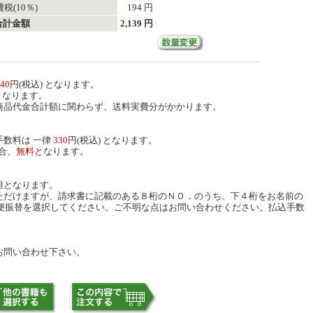
税(10％)
194 円
合計金額
2,139 円
40
円(税込) となります。
となります。
商品代金合計額に関わらず、送料実費分がかかります。
数料は 一律
330
円(税込) となります。
合、
無料
となります。
担となります。
ただけますが、請求書に記載のある８桁のＮＯ．のうち、下４桁をお名前の
便振替を選択してください。ご不明な点はお問い合わせください。払込手数
お問い合わせ下さい。