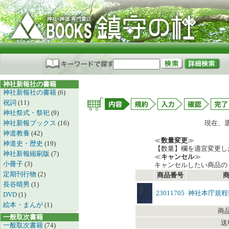
神社新報社の書籍
神社新報社の書籍
(6)
祝詞
(11)
神社祭式・祭祀
(9)
神社新報ブックス
(16)
現在、
神道教養
(42)
≪
数量変更
≫
神道史・歴史
(19)
【数量】欄を適宜変更し
神社新報縮刷版
(7)
≪
キャンセル
≫
小冊子
(3)
キャンセルしたい商品の
定期刊行物
(2)
商品番号
長谷晴男
(1)
23011705
神社本庁規程
DVD
(1)
絵本・まんが
(1)
商
一般取次書籍
送
一般取次書籍
(74)