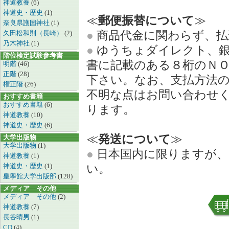
神道教養
(6)
神道史・歴史
(1)
≪
郵便振替について
≫
奈良県護国神社
(1)
●
商品代金に関わらず、払
久田松和則（長崎）
(2)
乃木神社
(1)
●
ゆうちょダイレクト、銀
階位検定試験参考書
書に記載のある８桁のＮ
明階
(46)
正階
(28)
下さい。なお、支払方法
権正階
(26)
不明な点はお問い合わせ
おすすめ書籍
おすすめ書籍
(6)
ります。
神道教養
(10)
神道史・歴史
(6)
≪
発送について
≫
大学出版物
大学出版物
(1)
●
日本国内に限りますが、
神道教養
(1)
神道史・歴史
(1)
い。
皇學館大学出版部
(128)
メディア その他
メディア その他
(2)
神道教養
(7)
長谷晴男
(1)
CD
(4)