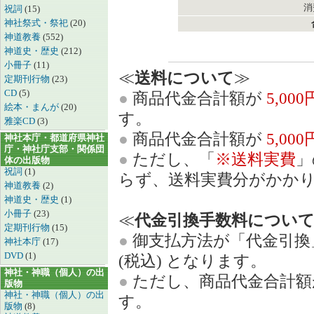
消
祝詞
(15)
神社祭式・祭祀
(20)
神道教養
(552)
神道史・歴史
(212)
小冊子
(11)
≪
送料について
≫
定期刊行物
(23)
CD
(5)
●
商品代金合計額が
5,00
絵本・まんが
(20)
す。
雅楽CD
(3)
●
商品代金合計額が
5,00
神社本庁・都道府県神社
庁・神社庁支部・関係団
●
ただし、「
※送料実費
」
体の出版物
祝詞
(1)
らず、送料実費分がかか
神道教養
(2)
神道史・歴史
(1)
小冊子
(23)
≪
代金引換手数料につい
定期刊行物
(15)
●
御支払方法が「代金引換
神社本庁
(17)
DVD
(1)
(税込) となります。
神社・神職（個人）の出
●
ただし、商品代金合計
版物
神社・神職（個人）の出
す。
版物
(8)