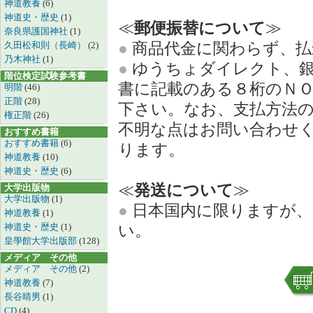
神道教養
(6)
神道史・歴史
(1)
≪
郵便振替について
≫
奈良県護国神社
(1)
●
商品代金に関わらず、払
久田松和則（長崎）
(2)
乃木神社
(1)
●
ゆうちょダイレクト、銀
階位検定試験参考書
書に記載のある８桁のＮ
明階
(46)
正階
(28)
下さい。なお、支払方法
権正階
(26)
不明な点はお問い合わせ
おすすめ書籍
おすすめ書籍
(6)
ります。
神道教養
(10)
神道史・歴史
(6)
≪
発送について
≫
大学出版物
大学出版物
(1)
●
日本国内に限りますが、
神道教養
(1)
神道史・歴史
(1)
い。
皇學館大学出版部
(128)
メディア その他
メディア その他
(2)
神道教養
(7)
長谷晴男
(1)
CD
(4)