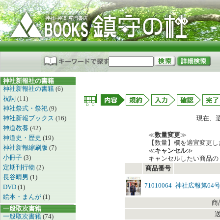
神社新報社の書籍
神社新報社の書籍
(6)
祝詞
(11)
神社祭式・祭祀
(9)
神社新報ブックス
(16)
現在、
神道教養
(42)
≪
数量変更
≫
神道史・歴史
(19)
【数量】欄を適宜変更し
神社新報縮刷版
(7)
≪
キャンセル
≫
小冊子
(3)
キャンセルしたい商品の
定期刊行物
(2)
商品番号
長谷晴男
(1)
71010064
神社広報第64
DVD
(1)
絵本・まんが
(1)
商
一般取次書籍
一般取次書籍
(74)