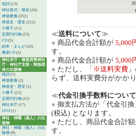
消
祝詞
(15)
神社祭式・祭祀
(20)
神道教養
(552)
神道史・歴史
(212)
小冊子
(11)
≪
送料について
≫
定期刊行物
(23)
CD
(5)
●
商品代金合計額が
5,00
絵本・まんが
(20)
す。
雅楽CD
(3)
●
商品代金合計額が
5,00
神社本庁・都道府県神社
庁・神社庁支部・関係団
●
ただし、「
※送料実費
」
体の出版物
祝詞
(1)
らず、送料実費分がかか
神道教養
(2)
神道史・歴史
(1)
小冊子
(23)
≪
代金引換手数料につい
定期刊行物
(15)
●
御支払方法が「代金引換
神社本庁
(17)
DVD
(1)
(税込) となります。
神社・神職（個人）の出
●
ただし、商品代金合計
版物
神社・神職（個人）の出
す。
版物
(8)