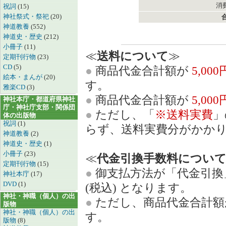
消費
祝詞
(15)
神社祭式・祭祀
(20)
神道教養
(552)
神道史・歴史
(212)
小冊子
(11)
≪
送料について
≫
定期刊行物
(23)
CD
(5)
●
商品代金合計額が
5,00
絵本・まんが
(20)
す。
雅楽CD
(3)
●
商品代金合計額が
5,00
神社本庁・都道府県神社
庁・神社庁支部・関係団
●
ただし、「
※送料実費
」
体の出版物
祝詞
(1)
らず、送料実費分がかか
神道教養
(2)
神道史・歴史
(1)
小冊子
(23)
≪
代金引換手数料につい
定期刊行物
(15)
●
御支払方法が「代金引換
神社本庁
(17)
DVD
(1)
(税込) となります。
神社・神職（個人）の出
●
ただし、商品代金合計
版物
神社・神職（個人）の出
す。
版物
(8)