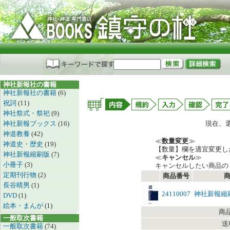
神社新報社の書籍
神社新報社の書籍
(6)
祝詞
(11)
神社祭式・祭祀
(9)
神社新報ブックス
(16)
現在、
神道教養
(42)
≪
数量変更
≫
神道史・歴史
(19)
【数量】欄を適宜変更し
神社新報縮刷版
(7)
≪
キャンセル
≫
小冊子
(3)
キャンセルしたい商品の
定期刊行物
(2)
商品番号
長谷晴男
(1)
24110007
神社新報縮
DVD
(1)
絵本・まんが
(1)
商
一般取次書籍
送
一般取次書籍
(74)