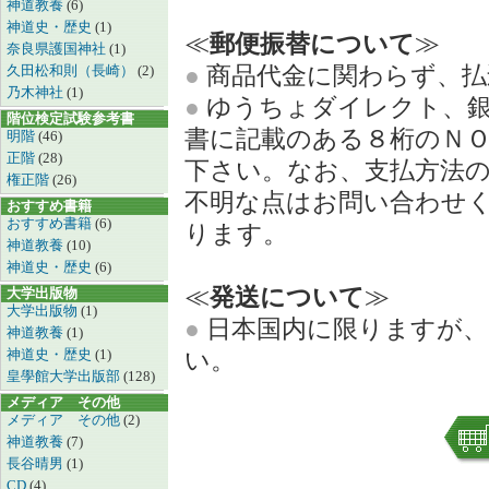
神道教養
(6)
神道史・歴史
(1)
≪
郵便振替について
≫
奈良県護国神社
(1)
●
商品代金に関わらず、払
久田松和則（長崎）
(2)
乃木神社
(1)
●
ゆうちょダイレクト、銀
階位検定試験参考書
書に記載のある８桁のＮ
明階
(46)
正階
(28)
下さい。なお、支払方法
権正階
(26)
不明な点はお問い合わせ
おすすめ書籍
おすすめ書籍
(6)
ります。
神道教養
(10)
神道史・歴史
(6)
≪
発送について
≫
大学出版物
大学出版物
(1)
●
日本国内に限りますが、
神道教養
(1)
神道史・歴史
(1)
い。
皇學館大学出版部
(128)
メディア その他
メディア その他
(2)
神道教養
(7)
長谷晴男
(1)
CD
(4)