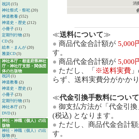
消費
祝詞
(15)
神社祭式・祭祀
(20)
神道教養
(552)
神道史・歴史
(212)
小冊子
(11)
≪
送料について
≫
定期刊行物
(23)
CD
(5)
●
商品代金合計額が
5,00
絵本・まんが
(20)
す。
雅楽CD
(3)
●
商品代金合計額が
5,00
神社本庁・都道府県神社
庁・神社庁支部・関係団
●
ただし、「
※送料実費
」
体の出版物
祝詞
(1)
らず、送料実費分がかか
神道教養
(2)
神道史・歴史
(1)
小冊子
(23)
≪
代金引換手数料につい
定期刊行物
(15)
●
御支払方法が「代金引換
神社本庁
(17)
DVD
(1)
(税込) となります。
神社・神職（個人）の出
●
ただし、商品代金合計
版物
神社・神職（個人）の出
す。
版物
(8)