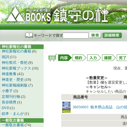
神社新報社の書籍
神社新報社の書籍
(6)
祝詞
(11)
神社祭式・祭祀
(9)
神社新報ブックス
(16)
現在、
神道教養
(42)
≪
数量変更
≫
神道史・歴史
(19)
【数量】欄を適宜変更し
神社新報縮刷版
(7)
≪
キャンセル
≫
小冊子
(3)
キャンセルしたい商品の
定期刊行物
(2)
商品番号
長谷晴男
(1)
36050003
栃木県山岳誌 山の
DVD
(1)
絵本・まんが
(1)
商
一般取次書籍
送
一般取次書籍
(74)