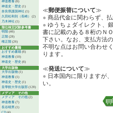
神道教養
(6)
神道史・歴史
(1)
≪
郵便振替について
≫
奈良県護国神社
(1)
●
商品代金に関わらず、払
久田松和則（長崎）
(2)
乃木神社
(1)
●
ゆうちょダイレクト、銀
階位検定試験参考書
書に記載のある８桁のＮ
明階
(46)
正階
(28)
下さい。なお、支払方法
権正階
(26)
不明な点はお問い合わせ
おすすめ書籍
おすすめ書籍
(6)
ります。
神道教養
(10)
神道史・歴史
(6)
≪
発送について
≫
大学出版物
大学出版物
(1)
●
日本国内に限りますが、
神道教養
(1)
神道史・歴史
(1)
い。
皇學館大学出版部
(128)
メディア その他
メディア その他
(2)
神道教養
(7)
長谷晴男
(1)
CD
(4)