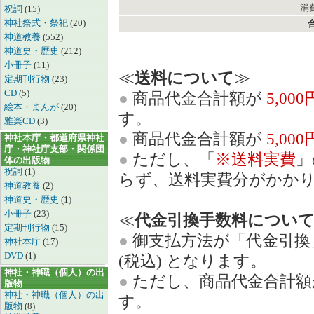
消費
祝詞
(15)
神社祭式・祭祀
(20)
神道教養
(552)
神道史・歴史
(212)
小冊子
(11)
≪
送料について
≫
定期刊行物
(23)
CD
(5)
●
商品代金合計額が
5,00
絵本・まんが
(20)
す。
雅楽CD
(3)
●
商品代金合計額が
5,00
神社本庁・都道府県神社
庁・神社庁支部・関係団
●
ただし、「
※送料実費
」
体の出版物
祝詞
(1)
らず、送料実費分がかか
神道教養
(2)
神道史・歴史
(1)
小冊子
(23)
≪
代金引換手数料につい
定期刊行物
(15)
●
御支払方法が「代金引換
神社本庁
(17)
DVD
(1)
(税込) となります。
神社・神職（個人）の出
●
ただし、商品代金合計
版物
神社・神職（個人）の出
す。
版物
(8)