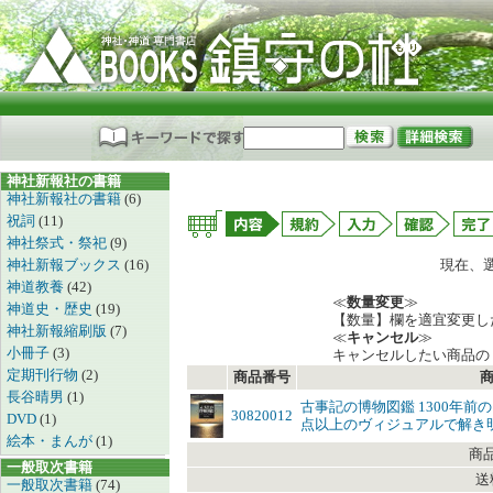
神社新報社の書籍
神社新報社の書籍
(6)
祝詞
(11)
神社祭式・祭祀
(9)
神社新報ブックス
(16)
現在、
神道教養
(42)
≪
数量変更
≫
神道史・歴史
(19)
【数量】欄を適宜変更し
神社新報縮刷版
(7)
≪
キャンセル
≫
小冊子
(3)
キャンセルしたい商品の
定期刊行物
(2)
商品番号
長谷晴男
(1)
古事記の博物図鑑 1300年前
30820012
DVD
(1)
点以上のヴィジュアルで解き
絵本・まんが
(1)
商
一般取次書籍
送
一般取次書籍
(74)