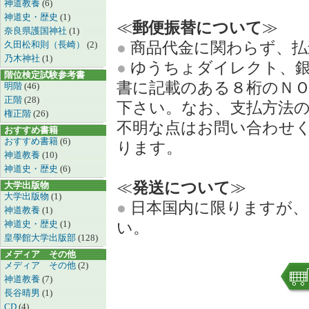
神道教養
(6)
神道史・歴史
(1)
≪
郵便振替について
≫
奈良県護国神社
(1)
●
商品代金に関わらず、払
久田松和則（長崎）
(2)
乃木神社
(1)
●
ゆうちょダイレクト、銀
階位検定試験参考書
書に記載のある８桁のＮ
明階
(46)
正階
(28)
下さい。なお、支払方法
権正階
(26)
不明な点はお問い合わせ
おすすめ書籍
おすすめ書籍
(6)
ります。
神道教養
(10)
神道史・歴史
(6)
≪
発送について
≫
大学出版物
大学出版物
(1)
●
日本国内に限りますが、
神道教養
(1)
神道史・歴史
(1)
い。
皇學館大学出版部
(128)
メディア その他
メディア その他
(2)
神道教養
(7)
長谷晴男
(1)
CD
(4)