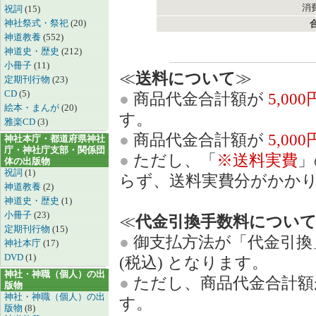
消費
祝詞
(15)
神社祭式・祭祀
(20)
神道教養
(552)
神道史・歴史
(212)
小冊子
(11)
≪
送料について
≫
定期刊行物
(23)
CD
(5)
●
商品代金合計額が
5,00
絵本・まんが
(20)
す。
雅楽CD
(3)
●
商品代金合計額が
5,00
神社本庁・都道府県神社
庁・神社庁支部・関係団
●
ただし、「
※送料実費
」
体の出版物
祝詞
(1)
らず、送料実費分がかか
神道教養
(2)
神道史・歴史
(1)
小冊子
(23)
≪
代金引換手数料につい
定期刊行物
(15)
●
御支払方法が「代金引換
神社本庁
(17)
DVD
(1)
(税込) となります。
神社・神職（個人）の出
●
ただし、商品代金合計
版物
神社・神職（個人）の出
す。
版物
(8)