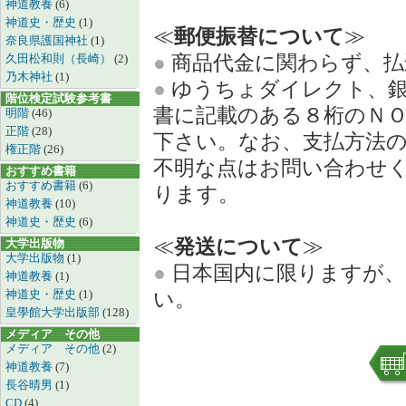
神道教養
(6)
神道史・歴史
(1)
≪
郵便振替について
≫
奈良県護国神社
(1)
●
商品代金に関わらず、払
久田松和則（長崎）
(2)
乃木神社
(1)
●
ゆうちょダイレクト、銀
階位検定試験参考書
書に記載のある８桁のＮ
明階
(46)
正階
(28)
下さい。なお、支払方法
権正階
(26)
不明な点はお問い合わせ
おすすめ書籍
おすすめ書籍
(6)
ります。
神道教養
(10)
神道史・歴史
(6)
≪
発送について
≫
大学出版物
大学出版物
(1)
●
日本国内に限りますが、
神道教養
(1)
神道史・歴史
(1)
い。
皇學館大学出版部
(128)
メディア その他
メディア その他
(2)
神道教養
(7)
長谷晴男
(1)
CD
(4)