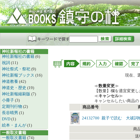
神社新報社の書籍
神社新報社の書籍
(6)
祝詞
(11)
神社祭式・祭祀
(9)
神社新報ブックス
(16)
現在、
神道教養
(42)
≪
数量変更
≫
神道史・歴史
(19)
【数量】欄を適宜変更し
神社新報縮刷版
(7)
≪
キャンセル
≫
小冊子
(3)
キャンセルしたい商品の
定期刊行物
(2)
商品番号
長谷晴男
(1)
24132700
親子で読む 大祓詞物
DVD
(1)
絵本・まんが
(1)
商
一般取次書籍
送
一般取次書籍
(74)