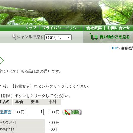
TOP
>
書籍販
選択されている商品は次の通りです。
た後、【数量変更】ボタンをクリックしてください。
【削除】ボタンをクリックしてください。
商品名
単価
数量
小計
道百言
800 円
800 円
品代金合計
800 円
料相当額
400 円