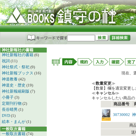
神社新報社の書籍
神社新報社の書籍
(6)
祝詞
(11)
神社祭式・祭祀
(9)
神社新報ブックス
(16)
現在、
神道教養
(42)
≪
数量変更
≫
神道史・歴史
(19)
【数量】欄を適宜変更し
神社新報縮刷版
(7)
≪
キャンセル
≫
小冊子
(3)
キャンセルしたい商品の
定期刊行物
(2)
商品番号
長谷晴男
(1)
30730002
神
DVD
(1)
絵本・まんが
(1)
商
一般取次書籍
送
一般取次書籍
(74)