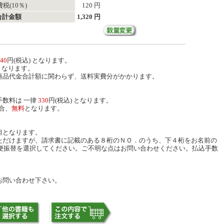
税(10％)
120 円
合計金額
1,320 円
40
円(税込) となります。
となります。
商品代金合計額に関わらず、送料実費分がかかります。
数料は 一律
330
円(税込) となります。
合、
無料
となります。
担となります。
ただけますが、請求書に記載のある８桁のＮＯ．のうち、下４桁をお名前の
便振替を選択してください。ご不明な点はお問い合わせください。払込手数
お問い合わせ下さい。