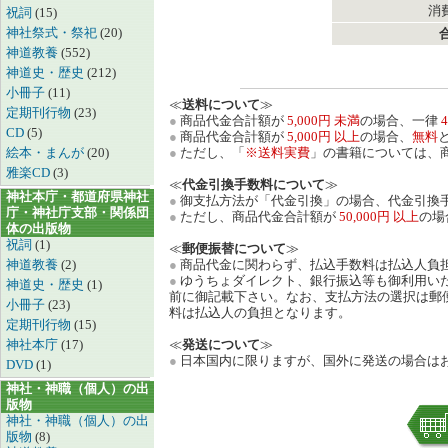
消費
祝詞
(15)
神社祭式・祭祀
(20)
神道教養
(552)
神道史・歴史
(212)
小冊子
(11)
≪
送料について
≫
定期刊行物
(23)
●
商品代金合計額が
5,000円 未満
の場合、一律
4
CD
(5)
●
商品代金合計額が
5,000円 以上
の場合、
無料
絵本・まんが
(20)
●
ただし、「
※送料実費
」の書籍については、
雅楽CD
(3)
≪
代金引換手数料について
≫
神社本庁・都道府県神社
●
御支払方法が「代金引換」の場合、代金引換手
庁・神社庁支部・関係団
●
ただし、商品代金合計額が
50,000円 以上
の場
体の出版物
祝詞
(1)
≪
郵便振替について
≫
神道教養
(2)
●
商品代金に関わらず、払込手数料は払込人負
●
ゆうちょダイレクト、銀行振込等も御利用い
神道史・歴史
(1)
前に御記載下さい。なお、支払方法の選択は郵
小冊子
(23)
料は払込人の負担となります。
定期刊行物
(15)
神社本庁
(17)
≪
発送について
≫
●
日本国内に限りますが、国外に発送の場合は
DVD
(1)
神社・神職（個人）の出
版物
神社・神職（個人）の出
版物
(8)