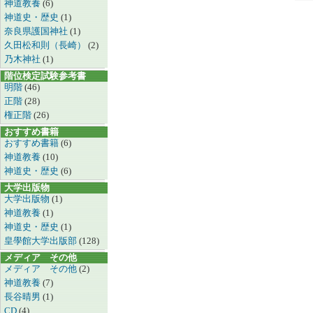
神道教養
(6)
神道史・歴史
(1)
奈良県護国神社
(1)
久田松和則（長崎）
(2)
乃木神社
(1)
階位検定試験参考書
明階
(46)
正階
(28)
権正階
(26)
おすすめ書籍
おすすめ書籍
(6)
神道教養
(10)
神道史・歴史
(6)
大学出版物
大学出版物
(1)
神道教養
(1)
神道史・歴史
(1)
皇學館大学出版部
(128)
メディア その他
メディア その他
(2)
神道教養
(7)
長谷晴男
(1)
CD
(4)