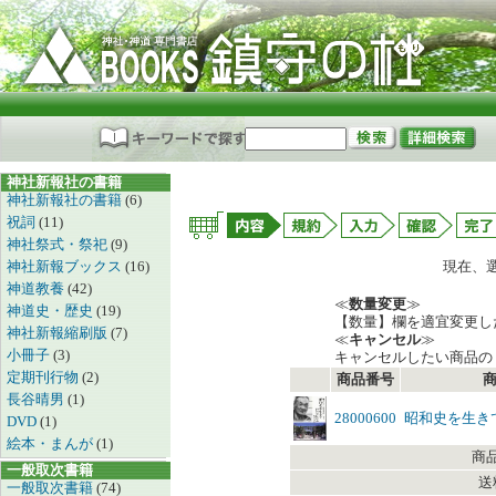
神社新報社の書籍
神社新報社の書籍
(6)
祝詞
(11)
神社祭式・祭祀
(9)
神社新報ブックス
(16)
現在、
神道教養
(42)
≪
数量変更
≫
神道史・歴史
(19)
【数量】欄を適宜変更し
神社新報縮刷版
(7)
≪
キャンセル
≫
小冊子
(3)
キャンセルしたい商品の
定期刊行物
(2)
商品番号
長谷晴男
(1)
28000600
昭和史を生き
DVD
(1)
絵本・まんが
(1)
商
一般取次書籍
送
一般取次書籍
(74)