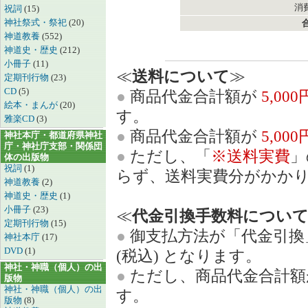
消費
祝詞
(15)
神社祭式・祭祀
(20)
神道教養
(552)
神道史・歴史
(212)
小冊子
(11)
≪
送料について
≫
定期刊行物
(23)
CD
(5)
●
商品代金合計額が
5,00
絵本・まんが
(20)
す。
雅楽CD
(3)
●
商品代金合計額が
5,00
神社本庁・都道府県神社
庁・神社庁支部・関係団
●
ただし、「
※送料実費
」
体の出版物
祝詞
(1)
らず、送料実費分がかか
神道教養
(2)
神道史・歴史
(1)
小冊子
(23)
≪
代金引換手数料につい
定期刊行物
(15)
●
御支払方法が「代金引換
神社本庁
(17)
DVD
(1)
(税込) となります。
神社・神職（個人）の出
●
ただし、商品代金合計
版物
神社・神職（個人）の出
す。
版物
(8)