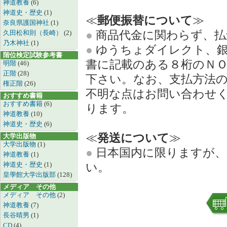
神道教養
(6)
神道史・歴史
(1)
≪
郵便振替について
≫
奈良県護国神社
(1)
●
商品代金に関わらず、払
久田松和則（長崎）
(2)
乃木神社
(1)
●
ゆうちょダイレクト、銀
階位検定試験参考書
書に記載のある８桁のＮ
明階
(46)
正階
(28)
下さい。なお、支払方法
権正階
(26)
不明な点はお問い合わせ
おすすめ書籍
おすすめ書籍
(6)
ります。
神道教養
(10)
神道史・歴史
(6)
≪
発送について
≫
大学出版物
大学出版物
(1)
●
日本国内に限りますが、
神道教養
(1)
神道史・歴史
(1)
い。
皇學館大学出版部
(128)
メディア その他
メディア その他
(2)
神道教養
(7)
長谷晴男
(1)
CD
(4)