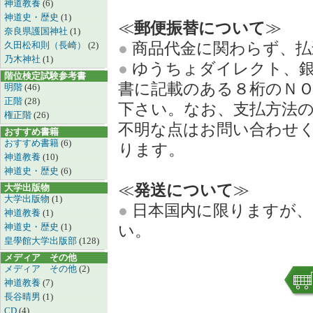
神道教養
(6)
神道史・歴史
(1)
≪
郵便振替について
≫
奈良県護国神社
(1)
●
商品代金に関わらず、払
久田松和則（長崎）
(2)
乃木神社
(1)
●
ゆうちょダイレクト、銀
階位検定試験参考書
書に記載のある８桁のＮ
明階
(46)
正階
(28)
下さい。なお、支払方法
権正階
(26)
不明な点はお問い合わせ
おすすめ書籍
おすすめ書籍
(6)
ります。
神道教養
(10)
神道史・歴史
(6)
≪
発送について
≫
大学出版物
大学出版物
(1)
●
日本国内に限りますが、
神道教養
(1)
神道史・歴史
(1)
い。
皇學館大学出版部
(128)
メディア その他
メディア その他
(2)
神道教養
(7)
長谷晴男
(1)
CD
(4)