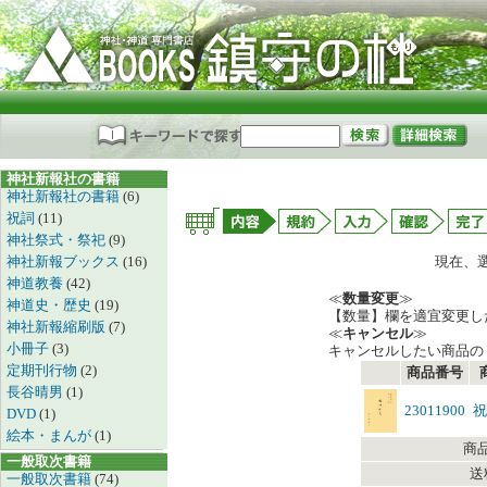
神社新報社の書籍
神社新報社の書籍
(6)
祝詞
(11)
神社祭式・祭祀
(9)
神社新報ブックス
(16)
現在、
神道教養
(42)
≪
数量変更
≫
神道史・歴史
(19)
【数量】欄を適宜変更し
神社新報縮刷版
(7)
≪
キャンセル
≫
小冊子
(3)
キャンセルしたい商品の
定期刊行物
(2)
商品番号
長谷晴男
(1)
23011900
祝
DVD
(1)
絵本・まんが
(1)
商
一般取次書籍
送
一般取次書籍
(74)