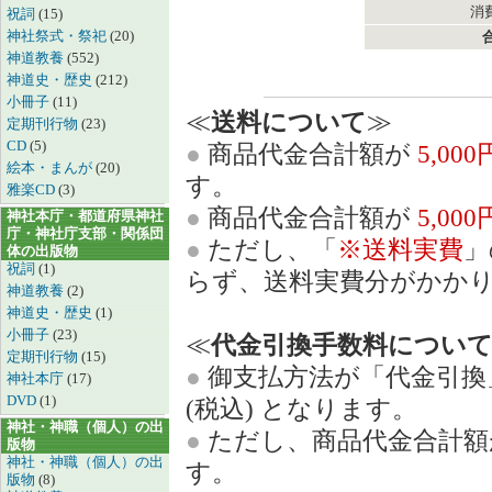
消費
祝詞
(15)
神社祭式・祭祀
(20)
神道教養
(552)
神道史・歴史
(212)
小冊子
(11)
≪
送料について
≫
定期刊行物
(23)
CD
(5)
●
商品代金合計額が
5,00
絵本・まんが
(20)
す。
雅楽CD
(3)
●
商品代金合計額が
5,00
神社本庁・都道府県神社
庁・神社庁支部・関係団
●
ただし、「
※送料実費
」
体の出版物
祝詞
(1)
らず、送料実費分がかか
神道教養
(2)
神道史・歴史
(1)
小冊子
(23)
≪
代金引換手数料につい
定期刊行物
(15)
●
御支払方法が「代金引換
神社本庁
(17)
DVD
(1)
(税込) となります。
神社・神職（個人）の出
●
ただし、商品代金合計
版物
神社・神職（個人）の出
す。
版物
(8)